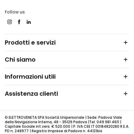
Follow us
Prodotti e servizi
Chi siamo
Informazioni utili
Assistenza clienti
© ELETTROVENETA SPA Società Unipersonale | Sede: Padova Viale
della Navigazione Interna, 48 - 35129 Padova |Tel. 049 981 4611 |
Capitale Sociale int.vers. € 520.000 | P. IVA CEE IT 00184820280 R.E.A.
PD n. 248977 | Registro Imprese di Padova n. 44121bis