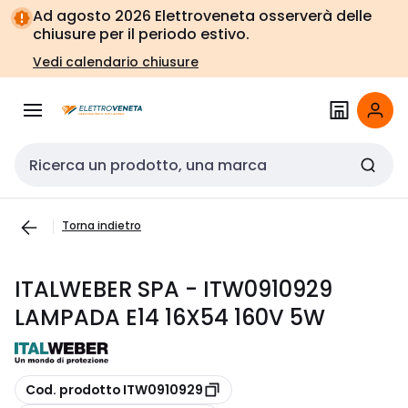
Vai alla
Vai
Ad agosto 2026 Elettroveneta osserverà delle
navigazione
alla
chiusure per il periodo estivo.
pagina
Vedi calendario chiusure
Cerca input
Torna indietro
ITALWEBER SPA - ITW0910929
LAMPADA E14 16X54 160V 5W
copia
Cod. prodotto ITW0910929