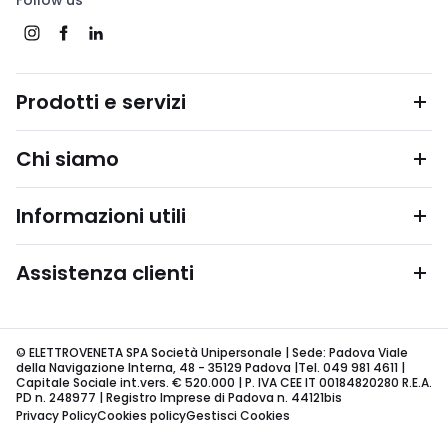
Follow us
Prodotti e servizi
Chi siamo
Informazioni utili
Assistenza clienti
© ELETTROVENETA SPA Società Unipersonale | Sede: Padova Viale
della Navigazione Interna, 48 - 35129 Padova |Tel. 049 981 4611 |
Capitale Sociale int.vers. € 520.000 | P. IVA CEE IT 00184820280 R.E.A.
PD n. 248977 | Registro Imprese di Padova n. 44121bis
Privacy Policy
Cookies policy
Gestisci Cookies