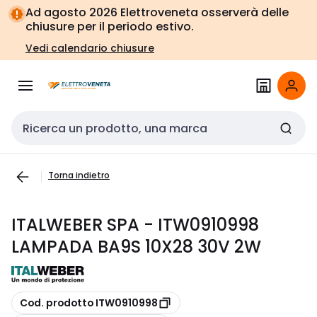
Vai alla
Vai
Ad agosto 2026 Elettroveneta osserverà delle
navigazione
alla
chiusure per il periodo estivo.
pagina
Vedi calendario chiusure
Cerca input
Torna indietro
ITALWEBER SPA - ITW0910998
LAMPADA BA9S 10X28 30V 2W
copia
Cod. prodotto ITW0910998