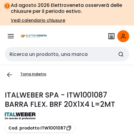
Vai alla
Vai
Ad agosto 2026 Elettroveneta osserverà delle
navigazione
alla
chiusure per il periodo estivo.
pagina
Vedi calendario chiusure
Cerca input
Torna indietro
ITALWEBER SPA - ITW1001087
BARRA FLEX. BRF 20X1X4 L=2MT
copia
Cod. prodotto ITW1001087