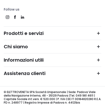
Follow us
Prodotti e servizi
Chi siamo
Informazioni utili
Assistenza clienti
© ELETTROVENETA SPA Società Unipersonale | Sede: Padova Viale
della Navigazione Interna, 48 - 35129 Padova |Tel. 049 981 4611 |
Capitale Sociale int.vers. € 520.000 | P. IVA CEE IT 00184820280 R.E.A.
PD n. 248977 | Registro Imprese di Padova n. 44121bis