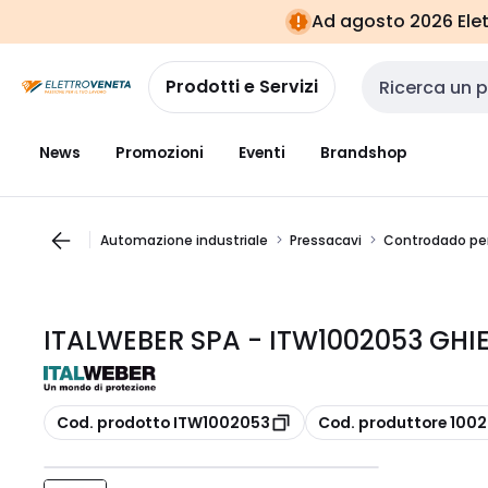
Vai alla
Vai
Ad agosto 2026 Elett
navigazione
alla
pagina
Prodotti e Servizi
Cerca input
News
Promozioni
Eventi
Brandshop
Automazione industriale
Pressacavi
Controdado pe
ITALWEBER SPA - ITW1002053 GHIE
copia
copia
Cod. prodotto ITW1002053
Cod. produttore 100