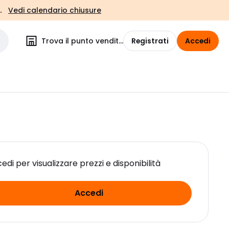
.
Vedi calendario chiusure
Trova il punto vendita
Registrati
Accedi
edi per visualizzare prezzi e disponibilità
Accedi