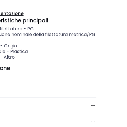
entazione
istiche principali
 filettatura
-
PG
ione nominale della filettatura metrica/PG
-
Grigio
ale
-
Plastica
-
Altro
ione