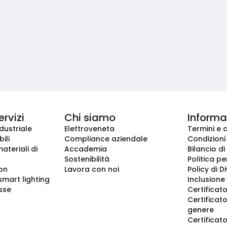
ervizi
Chi siamo
Informaz
dustriale
Elettroveneta
Termini e 
ili
Compliance aziendale
Condizioni
ateriali di
Accademia
Bilancio di
Sostenibilità
Politica pe
ion
Lavora con noi
Policy di D
smart lighting
Inclusione 
sse
Certificato
Certificato
genere
Certificat