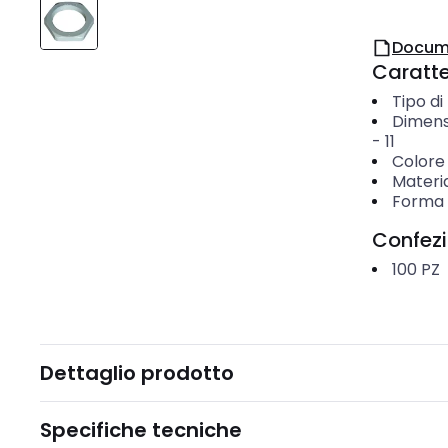
Docum
Caratter
Tipo di
Dimens
-
11
Colore
Materi
Forma
Confez
100
PZ
Dettaglio prodotto
Specifiche tecniche