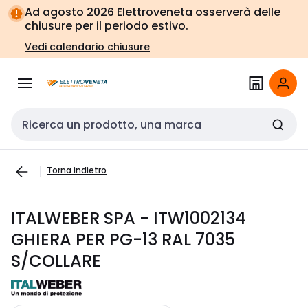
Vai alla
Vai
Ad agosto 2026 Elettroveneta osserverà delle
navigazione
alla
chiusure per il periodo estivo.
pagina
Vedi calendario chiusure
Cerca input
Torna indietro
ITALWEBER SPA - ITW1002134
GHIERA PER PG-13 RAL 7035
S/COLLARE