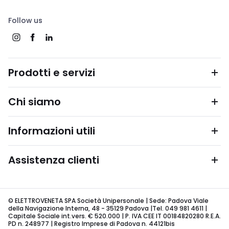
Follow us
Prodotti e servizi
Chi siamo
Informazioni utili
Assistenza clienti
© ELETTROVENETA SPA Società Unipersonale | Sede: Padova Viale
della Navigazione Interna, 48 - 35129 Padova |Tel. 049 981 4611 |
Capitale Sociale int.vers. € 520.000 | P. IVA CEE IT 00184820280 R.E.A.
PD n. 248977 | Registro Imprese di Padova n. 44121bis