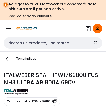
Vai alla
Vai
Ad agosto 2026 Elettroveneta osserverà delle
navigazione
alla
chiusure per il periodo estivo.
pagina
Vedi calendario chiusure
Cerca input
Torna indietro
ITALWEBER SPA - ITW1769800 FUS
NH3 ULTRA AR 800A 690V
copia
Cod. prodotto ITW1769800