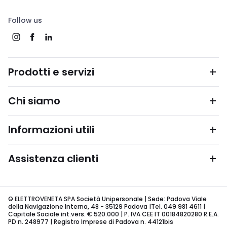
Follow us
Prodotti e servizi
Chi siamo
Informazioni utili
Assistenza clienti
© ELETTROVENETA SPA Società Unipersonale | Sede: Padova Viale
della Navigazione Interna, 48 - 35129 Padova |Tel. 049 981 4611 |
Capitale Sociale int.vers. € 520.000 | P. IVA CEE IT 00184820280 R.E.A.
PD n. 248977 | Registro Imprese di Padova n. 44121bis