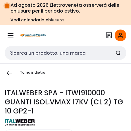
Vai alla
Vai
Ad agosto 2026 Elettroveneta osserverà delle
navigazione
alla
chiusure per il periodo estivo.
pagina
Vedi calendario chiusure
Cerca input
Torna indietro
ITALWEBER SPA - ITW1910000
GUANTI ISOL.VMAX 17KV (CL 2) TG
10 GP2-1