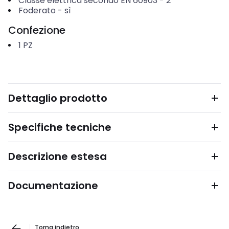
Classe elettrica secondo EN 60903
-
2
Foderato
-
sì
Confezione
1
PZ
Dettaglio prodotto
Specifiche tecniche
Descrizione estesa
Documentazione
Torna indietro