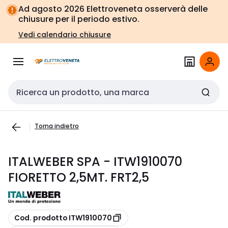
Vai alla
Vai
Ad agosto 2026 Elettroveneta osserverà delle
navigazione
alla
chiusure per il periodo estivo.
pagina
Vedi calendario chiusure
Cerca input
Torna indietro
ITALWEBER SPA - ITW1910070
FIORETTO 2,5MT. FRT2,5
copia
Cod. prodotto ITW1910070