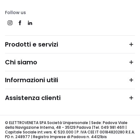
Follow us
Prodotti e servizi
Chi siamo
Informazioni utili
Assistenza clienti
© ELETTROVENETA SPA Società Unipersonale | Sede: Padova Viale
della Navigazione Interna, 48 - 35129 Padova |Tel. 049 981 4611 |
Capitale Sociale int.vers. € 520.000 | P. IVA CEE IT 00184820280 R.E.A.
PD n. 248977 | Registro Imprese di Padova n. 44121bis