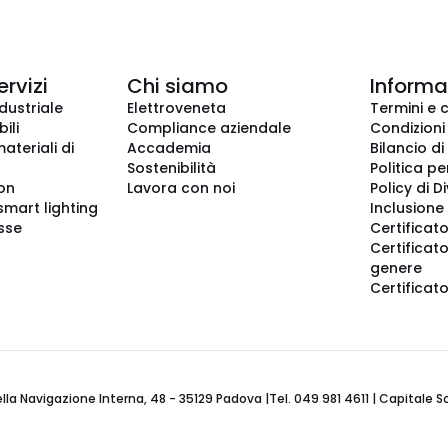
ervizi
Chi siamo
Informaz
dustriale
Elettroveneta
Termini e 
ili
Compliance aziendale
Condizioni
ateriali di
Accademia
Bilancio di
Sostenibilità
Politica pe
ion
Lavora con noi
Policy di D
smart lighting
Inclusione 
sse
Certificato
Certificato
genere
Certificat
 Navigazione Interna, 48 - 35129 Padova |Tel. 049 981 4611 | Capitale Soci