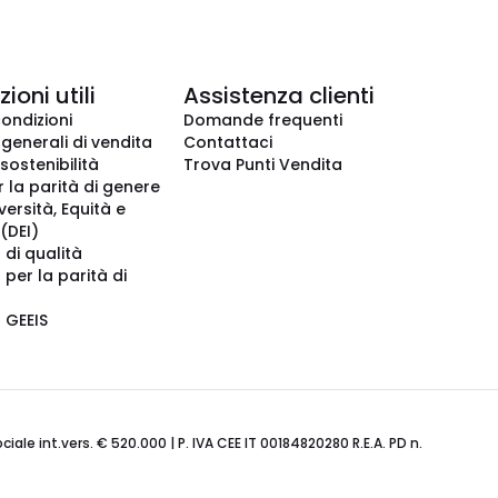
ioni utili
Assistenza clienti
condizioni
Domande frequenti
 generali di vendita
Contattaci
 sostenibilità
Trova Punti Vendita
r la parità di genere
iversità, Equità e
(DEI)
 di qualità
 per la parità di
o GEEIS
ale int.vers. € 520.000 | P. IVA CEE IT 00184820280 R.E.A. PD n.