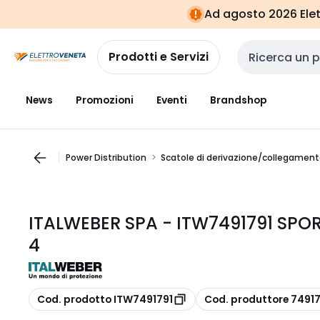
Vai alla
Vai
Ad agosto 2026 Elett
navigazione
alla
pagina
Prodotti e Servizi
Cerca input
News
Promozioni
Eventi
Brandshop
Power Distribution
Scatole di derivazione/collegamen
ITALWEBER SPA - ITW7491791 SPO
4
copia
copia
Cod. prodotto ITW7491791
Cod. produttore 74917