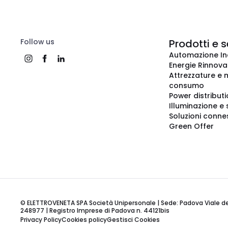
Follow us
Prodotti e s
Automazione In
Energie Rinnovab
Attrezzature e m
consumo
Power distribut
Illuminazione e 
Soluzioni conne
Green Offer
© ELETTROVENETA SPA Società Unipersonale | Sede: Padova Viale della
248977 | Registro Imprese di Padova n. 44121bis
Privacy Policy
Cookies policy
Gestisci Cookies