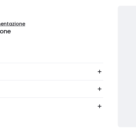
entazione
ione