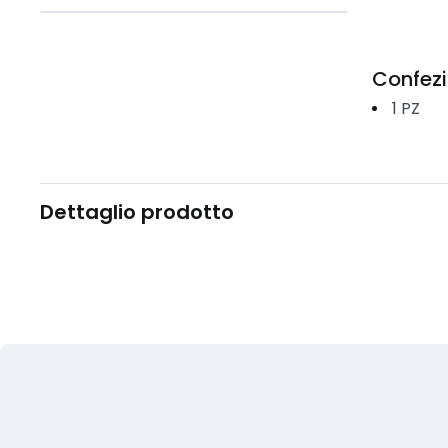
Confez
1
PZ
Dettaglio prodotto