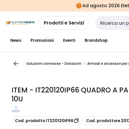
Vai alla
Vai
Ad agosto 2026 Elett
navigazione
alla
pagina
Prodotti e Servizi
Cerca input
News
Promozioni
Eventi
Brandshop
Soluzioni connesse - Datacom
Armadi e accessori per
ITEM - IT220120IP66 QUADRO A PA
10U
copia
copia
Cod. prodotto IT220120IP66
Cod. produttore 201