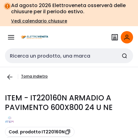
Vai alla
Vai
Ad agosto 2026 Elettroveneta osserverà delle
navigazione
alla
chiusure per il periodo estivo.
pagina
Vedi calendario chiusure
Cerca input
Torna indietro
ITEM - IT220160N ARMADIO A
PAVIMENTO 600X800 24 U NE
copia
Cod. prodotto IT220160N