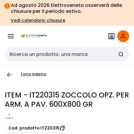
Vai alla
Vai
Ad agosto 2026 Elettroveneta osserverà delle
navigazione
alla
chiusure per il periodo estivo.
pagina
Vedi calendario chiusure
Cerca input
Torna indietro
ITEM - IT220315 ZOCCOLO OPZ. PER
ARM. A PAV. 600X800 GR
copia
Cod. prodotto IT220315