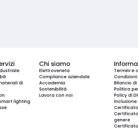
ervizi
Chi siamo
Informaz
dustriale
Elettroveneta
Termini e 
ili
Compliance aziendale
Condizioni
ateriali di
Accademia
Bilancio di
Sostenibilità
Politica pe
ion
Lavora con noi
Policy di D
smart lighting
Inclusione 
sse
Certificato
Certificato
genere
Certificat