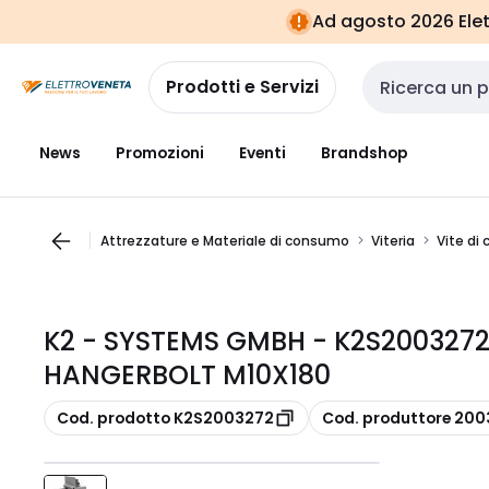
Vai alla
Vai
Ad agosto 2026 Elett
navigazione
alla
pagina
Prodotti e Servizi
Cerca input
News
Promozioni
Eventi
Brandshop
Attrezzature e Materiale di consumo
Viteria
Vite di
K2 - SYSTEMS GMBH - K2S2003272
HANGERBOLT M10X180
copia
copia
Cod. prodotto K2S2003272
Cod. produttore 20