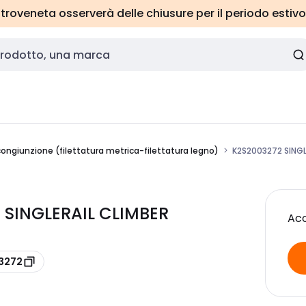
roveneta osserverà delle chiusure per il periodo estivo
 congiunzione (filettatura metrica-filettatura legno)
K2S2003272 SINGL
 SINGLERAIL CLIMBER
Acc
03272