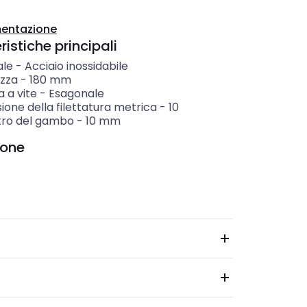
entazione
istiche principali
ale
-
Acciaio inossidabile
zza
-
180
mm
 a vite
-
Esagonale
one della filettatura metrica
-
10
ro del gambo
-
10
mm
ione