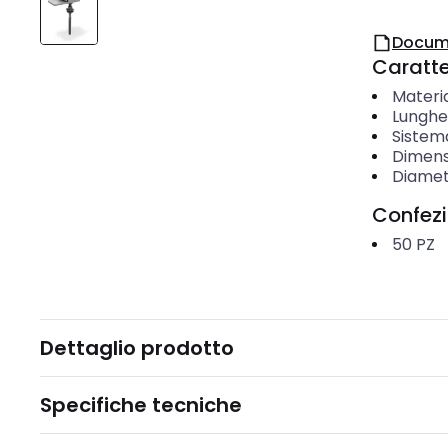
Docum
Caratter
Materi
Lunghe
Sistema
Dimensi
Diamet
Confez
50
PZ
Dettaglio prodotto
Specifiche tecniche