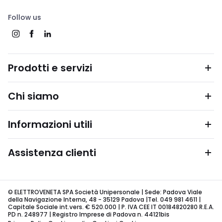
Follow us
Prodotti e servizi
Chi siamo
Informazioni utili
Assistenza clienti
© ELETTROVENETA SPA Società Unipersonale | Sede: Padova Viale
della Navigazione Interna, 48 - 35129 Padova |Tel. 049 981 4611 |
Capitale Sociale int.vers. € 520.000 | P. IVA CEE IT 00184820280 R.E.A.
PD n. 248977 | Registro Imprese di Padova n. 44121bis