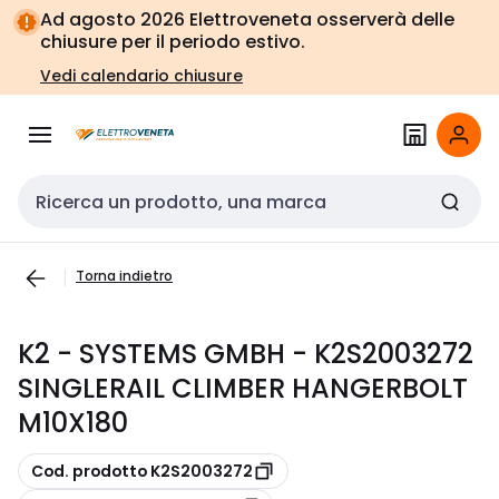
Vai alla
Vai
Ad agosto 2026 Elettroveneta osserverà delle
navigazione
alla
chiusure per il periodo estivo.
pagina
Vedi calendario chiusure
Cerca input
Torna indietro
K2 - SYSTEMS GMBH - K2S2003272
SINGLERAIL CLIMBER HANGERBOLT
M10X180
copia
Cod. prodotto K2S2003272