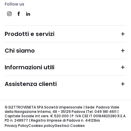
Follow us
Prodotti e servizi
Chi siamo
Informazioni utili
Assistenza clienti
© ELETTROVENETA SPA Società Unipersonale | Sede: Padova Viale
della Navigazione Interna, 48 - 35129 Padova |Tel. 049 981 4611 |
Capitale Sociale int.vers. € 520.000 | P. IVA CEE IT 00184820280 R.E.A.
PD n. 248977 | Registro Imprese di Padova n. 44121bis
Privacy Policy
Cookies policy
Gestisci Cookies