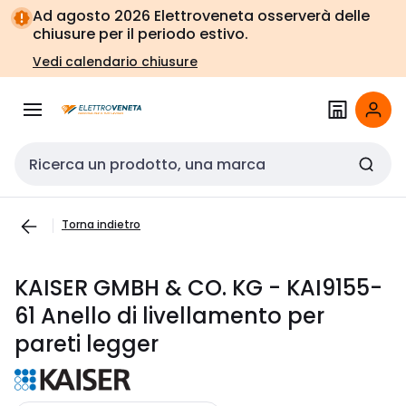
Vai alla
Vai
Ad agosto 2026 Elettroveneta osserverà delle
navigazione
alla
chiusure per il periodo estivo.
pagina
Vedi calendario chiusure
Cerca input
Torna indietro
KAISER GMBH & CO. KG - KAI9155-
61 Anello di livellamento per
pareti legger