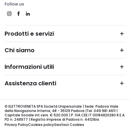
Follow us
Prodotti e servizi
Chi siamo
Informazioni utili
Assistenza clienti
© ELETTROVENETA SPA Società Unipersonale | Sede: Padova Viale
della Navigazione Interna, 48 - 35129 Padova |Tel. 049 981 4611 |
Capitale Sociale int.vers. € 520.000 | P. IVA CEE IT 00184820280 R.E.A.
PD n. 248977 | Registro Imprese di Padova n. 44121bis
Privacy Policy
Cookies policy
Gestisci Cookies