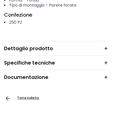
Forma
-
Tondo
Tipo di montaggio
-
Parete forata
Confezione
250
PZ
Dettaglio prodotto
Specifiche tecniche
Documentazione
Torna indietro