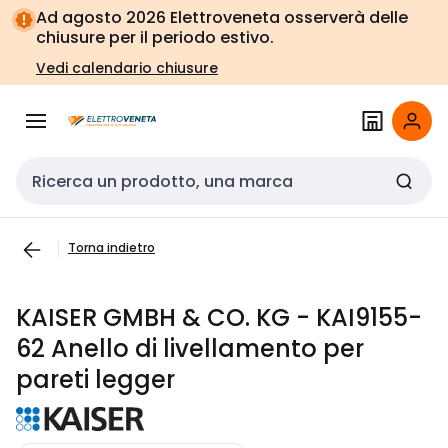
Vai alla
Vai
Ad agosto 2026 Elettroveneta osserverà delle
navigazione
alla
chiusure per il periodo estivo.
pagina
Vedi calendario chiusure
Cerca input
Torna indietro
KAISER GMBH & CO. KG - KAI9155-
62 Anello di livellamento per
pareti legger