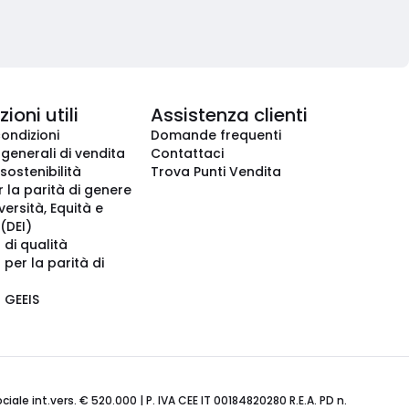
ioni utili
Assistenza clienti
condizioni
Domande frequenti
 generali di vendita
Contattaci
 sostenibilità
Trova Punti Vendita
r la parità di genere
iversità, Equità e
(DEI)
 di qualità
 per la parità di
o GEEIS
ale int.vers. € 520.000 | P. IVA CEE IT 00184820280 R.E.A. PD n.