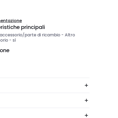
entazione
istiche principali
 accessorio/parte di ricambio
-
Altro
orio
-
sì
ione