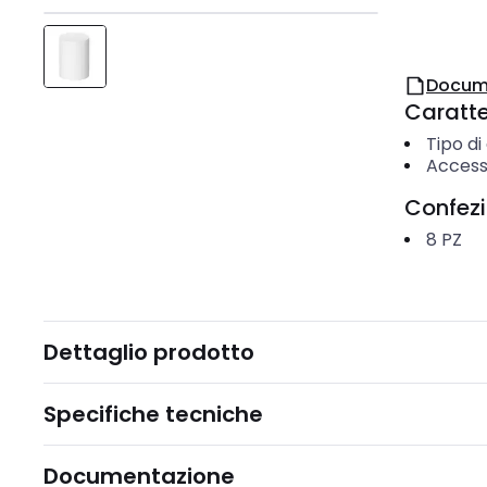
Docum
Caratter
Tipo di
Access
Confez
8
PZ
Dettaglio prodotto
Specifiche tecniche
Documentazione