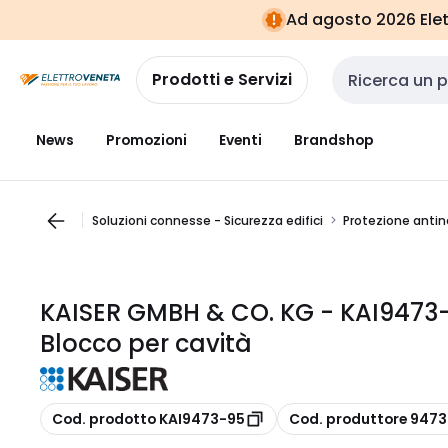
Vai alla
Vai
Ad agosto 2026 Elett
navigazione
alla
pagina
Prodotti e Servizi
Cerca input
News
Promozioni
Eventi
Brandshop
Soluzioni connesse - Sicurezza edifici
Protezione anti
KAISER GMBH & CO. KG - KAI9473-
Blocco per cavità
copia
copia
Cod. prodotto KAI9473-95
Cod. produttore 947