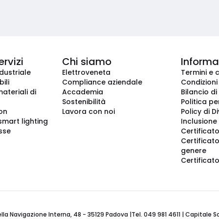
ervizi
Chi siamo
Informaz
dustriale
Elettroveneta
Termini e 
ili
Compliance aziendale
Condizioni
ateriali di
Accademia
Bilancio di
Sostenibilità
Politica pe
ion
Lavora con noi
Policy di D
smart lighting
Inclusione 
sse
Certificato
Certificato
genere
Certificat
 Navigazione Interna, 48 - 35129 Padova |Tel. 049 981 4611 | Capitale Soci