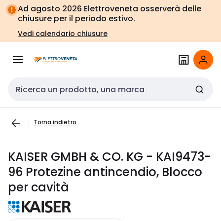
Vai alla
Vai
Ad agosto 2026 Elettroveneta osserverà delle
navigazione
alla
chiusure per il periodo estivo.
pagina
Vedi calendario chiusure
Cerca input
Torna indietro
KAISER GMBH & CO. KG - KAI9473-
96 Protezine antincendio, Blocco
per cavità