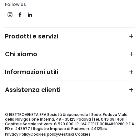
Follow us
Prodotti e servizi
Chi siamo
Informazioni utili
Assistenza clienti
© ELETTROVENETA SPA Società Unipersonale | Sede: Padova Viale
della Navigazione Interna, 48 - 35129 Padova |Tel. 049 981 4611 |
Capitale Sociale int.vers. € 520.000 | P. IVA CEE IT 00184820280 R.E.A.
PD n. 248977 | Registro Imprese di Padova n. 44121bis
Privacy Policy
Cookies policy
Gestisci Cookies