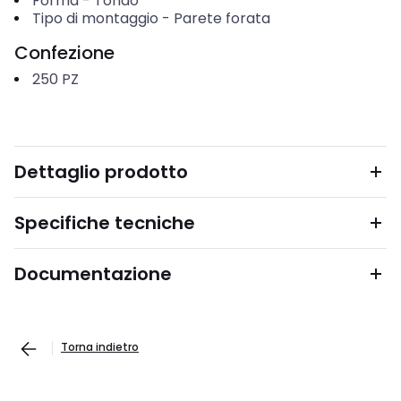
Forma
-
Tondo
Tipo di montaggio
-
Parete forata
Confezione
250
PZ
Dettaglio prodotto
Specifiche tecniche
Documentazione
Torna indietro