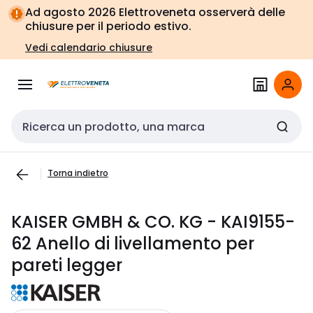
Vai alla
Vai
Ad agosto 2026 Elettroveneta osserverà delle
navigazione
alla
chiusure per il periodo estivo.
pagina
Vedi calendario chiusure
Cerca input
Torna indietro
KAISER GMBH & CO. KG - KAI9155-
62 Anello di livellamento per
pareti legger