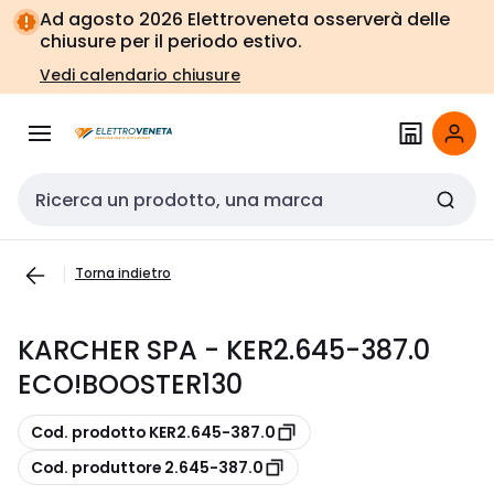
Vai alla
Vai
Ad agosto 2026 Elettroveneta osserverà delle
navigazione
alla
chiusure per il periodo estivo.
pagina
Vedi calendario chiusure
Cerca input
Torna indietro
KARCHER SPA - KER2.645-387.0
ECO!BOOSTER130
copia
Cod. prodotto KER2.645-387.0
copia
Cod. produttore 2.645-387.0