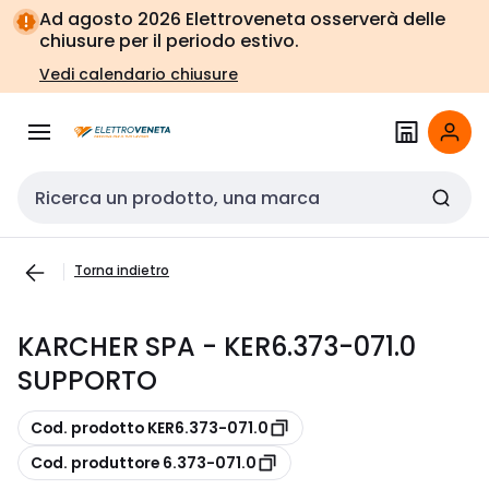
Vai alla
Vai
Ad agosto 2026 Elettroveneta osserverà delle
navigazione
alla
chiusure per il periodo estivo.
pagina
Vedi calendario chiusure
Cerca input
Torna indietro
KARCHER SPA - KER6.373-071.0
SUPPORTO
copia
Cod. prodotto KER6.373-071.0
copia
Cod. produttore 6.373-071.0