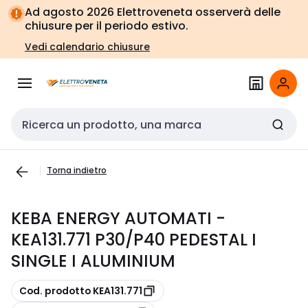
Vai alla
Vai
Ad agosto 2026 Elettroveneta osserverà delle
navigazione
alla
chiusure per il periodo estivo.
pagina
Vedi calendario chiusure
Cerca input
Torna indietro
KEBA ENERGY AUTOMATI -
KEA131.771 P30/P40 PEDESTAL I
SINGLE I ALUMINIUM
copia
Cod. prodotto KEA131.771