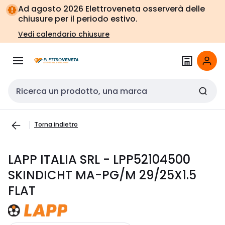
Vai alla
Vai
Ad agosto 2026 Elettroveneta osserverà delle
navigazione
alla
chiusure per il periodo estivo.
pagina
Vedi calendario chiusure
Cerca input
Torna indietro
LAPP ITALIA SRL - LPP52104500
SKINDICHT MA-PG/M 29/25X1.5
FLAT