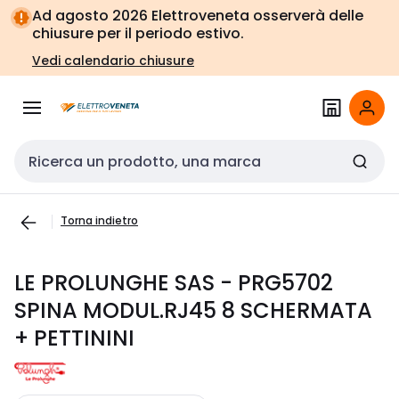
Vai alla
Vai
Ad agosto 2026 Elettroveneta osserverà delle
navigazione
alla
chiusure per il periodo estivo.
pagina
Vedi calendario chiusure
Cerca input
Torna indietro
LE PROLUNGHE SAS - PRG5702
SPINA MODUL.RJ45 8 SCHERMATA
+ PETTININI