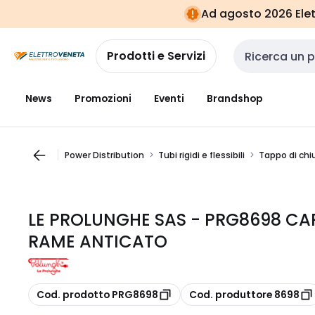
Vai alla
Vai
Ad agosto 2026 Elett
navigazione
alla
pagina
Prodotti e Servizi
Cerca input
News
Promozioni
Eventi
Brandshop
Power Distribution
Tubi rigidi e flessibili
Tappo di chiu
LE PROLUNGHE SAS - PRG8698 CAP
RAME ANTICATO
copia
copia
Cod. prodotto PRG8698
Cod. produttore 8698