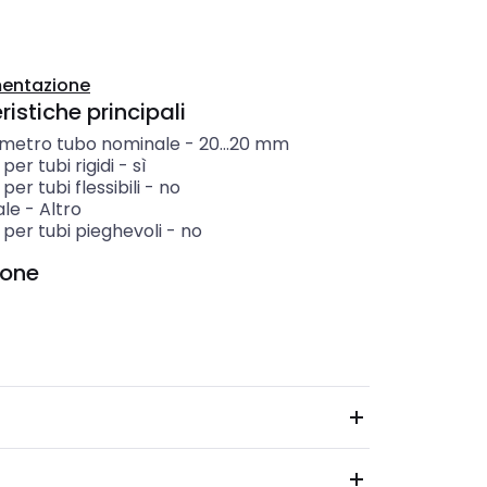
entazione
istiche principali
ametro tubo nominale
-
20...20
mm
per tubi rigidi
-
sì
per tubi flessibili
-
no
ale
-
Altro
per tubi pieghevoli
-
no
ione