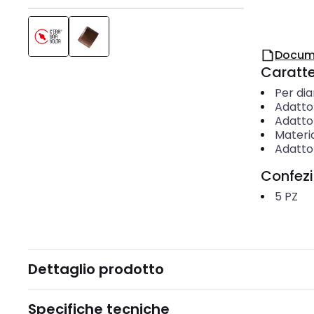
Docum
Caratter
Per di
Adatto 
Adatto 
Materi
Adatto 
Confez
5
PZ
Dettaglio prodotto
Specifiche tecniche