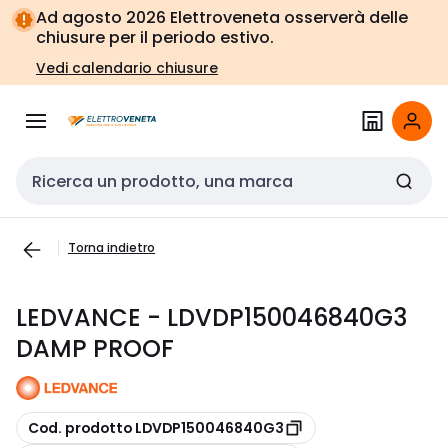
Vai alla
Vai
Ad agosto 2026 Elettroveneta osserverà delle
navigazione
alla
chiusure per il periodo estivo.
pagina
Vedi calendario chiusure
Cerca input
Torna indietro
LEDVANCE - LDVDP150046840G3
DAMP PROOF
copia
Cod. prodotto LDVDP150046840G3