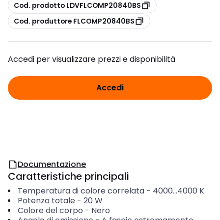
copia
Cod. prodotto LDVFLCOMP20840BS
copia
Cod. produttore FLCOMP20840BS
Accedi per visualizzare prezzi e disponibilità
Accedi
Documentazione
Caratteristiche principali
Temperatura di colore correlata
-
4000...4000
K
Potenza totale
-
20
W
Colore del corpo
-
Nero