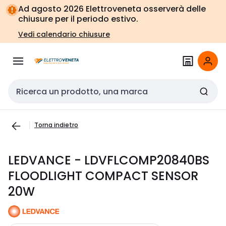
Vai alla
Vai
Ad agosto 2026 Elettroveneta osserverà delle
navigazione
alla
chiusure per il periodo estivo.
pagina
Vedi calendario chiusure
Cerca input
Torna indietro
LEDVANCE - LDVFLCOMP20840BS
FLOODLIGHT COMPACT SENSOR
20W