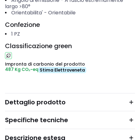
Angolo di emissione
-
A fascio estremamente
largo >80°
Orientabilita'
-
Orientabile
Confezione
1
PZ
Classificazione green
Impronta di carbonio del prodotto
487 Kg CO₂-eq
Stima Elettroveneta
Dettaglio prodotto
Specifiche tecniche
Descrizione estesa