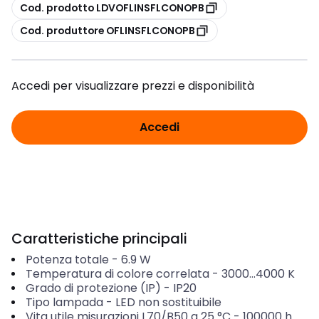
copia
Cod. prodotto LDVOFLINSFLCONOPB
copia
Cod. produttore OFLINSFLCONOPB
Accedi per visualizzare prezzi e disponibilità
Accedi
Caratteristiche principali
Potenza totale
-
6.9
W
Temperatura di colore correlata
-
3000...4000
K
Grado di protezione (IP)
-
IP20
Tipo lampada
-
LED non sostituibile
Vita utile misurazioni L70/B50 a 25 °C
-
100000
h