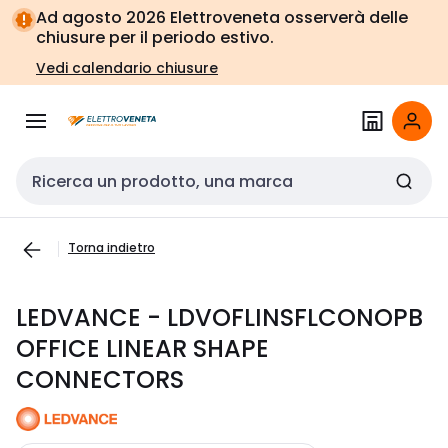
Vai alla
Vai
Ad agosto 2026 Elettroveneta osserverà delle
navigazione
alla
chiusure per il periodo estivo.
pagina
Vedi calendario chiusure
Cerca input
Torna indietro
LEDVANCE - LDVOFLINSFLCONOPB
OFFICE LINEAR SHAPE
CONNECTORS