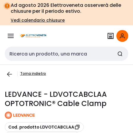
Vai alla
Vai
Ad agosto 2026 Elettroveneta osserverà delle
navigazione
alla
chiusure per il periodo estivo.
pagina
Vedi calendario chiusure
Cerca input
Torna indietro
LEDVANCE - LDVOTCABCLAA
OPTOTRONIC® Cable Clamp
copia
Cod. prodotto LDVOTCABCLAA