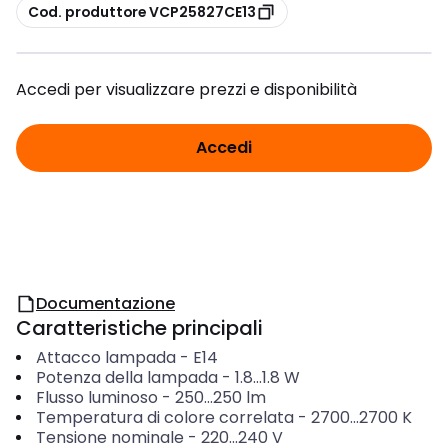
copia
Cod. produttore VCP25827CE13
Accedi per visualizzare prezzi e disponibilità
Accedi
Documentazione
Caratteristiche principali
Attacco lampada
-
E14
Potenza della lampada
-
1.8...1.8
W
Flusso luminoso
-
250...250
lm
Temperatura di colore correlata
-
2700...2700
K
Tensione nominale
-
220...240
V