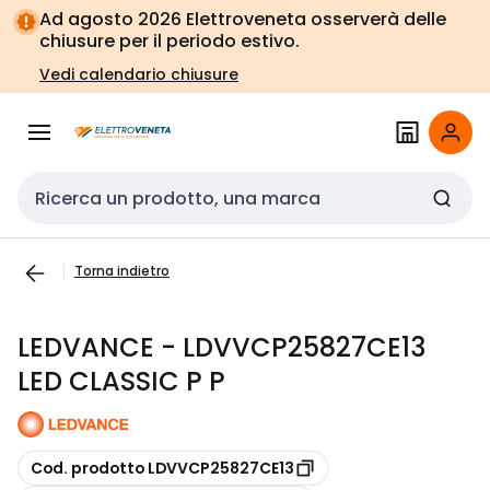
Vai alla
Vai
Ad agosto 2026 Elettroveneta osserverà delle
navigazione
alla
chiusure per il periodo estivo.
pagina
Vedi calendario chiusure
Cerca input
Torna indietro
LEDVANCE - LDVVCP25827CE13
LED CLASSIC P P
copia
Cod. prodotto LDVVCP25827CE13