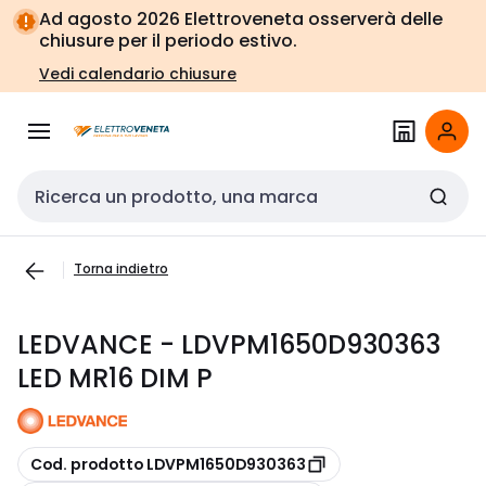
Vai alla
Vai
Ad agosto 2026 Elettroveneta osserverà delle
navigazione
alla
chiusure per il periodo estivo.
pagina
Vedi calendario chiusure
Cerca input
Torna indietro
LEDVANCE - LDVPM1650D930363
LED MR16 DIM P
copia
Cod. prodotto LDVPM1650D930363