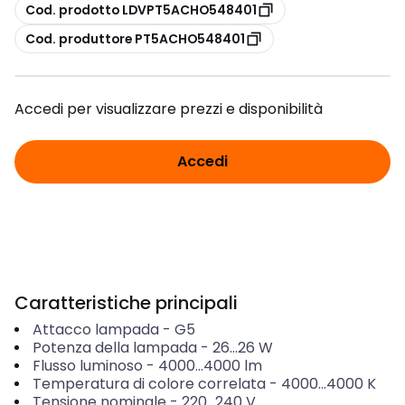
copia
Cod. prodotto LDVPT5ACHO548401
copia
Cod. produttore PT5ACHO548401
Accedi per visualizzare prezzi e disponibilità
Accedi
Caratteristiche principali
Attacco lampada
-
G5
Potenza della lampada
-
26...26
W
Flusso luminoso
-
4000...4000
lm
Temperatura di colore correlata
-
4000...4000
K
Tensione nominale
-
220...240
V