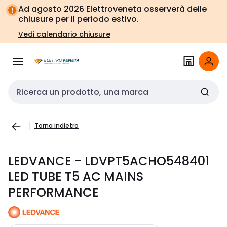
Vai alla
Vai
Ad agosto 2026 Elettroveneta osserverà delle
navigazione
alla
chiusure per il periodo estivo.
pagina
Vedi calendario chiusure
Cerca input
Torna indietro
LEDVANCE - LDVPT5ACHO548401
LED TUBE T5 AC MAINS
PERFORMANCE