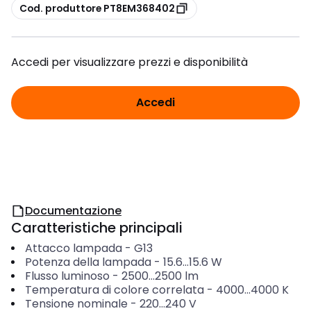
copia
Cod. produttore PT8EM368402
Accedi per visualizzare prezzi e disponibilità
Accedi
Documentazione
Caratteristiche principali
Attacco lampada
-
G13
Potenza della lampada
-
15.6...15.6
W
Flusso luminoso
-
2500...2500
lm
Temperatura di colore correlata
-
4000...4000
K
Tensione nominale
-
220...240
V