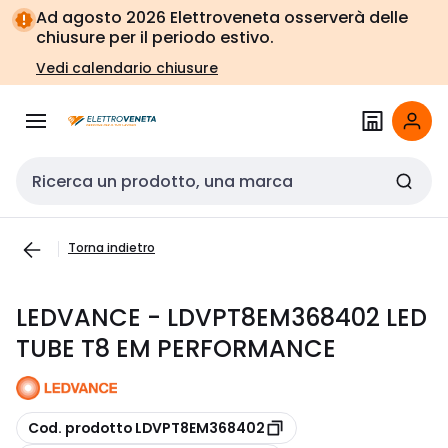
Vai alla
Vai
Ad agosto 2026 Elettroveneta osserverà delle
navigazione
alla
chiusure per il periodo estivo.
pagina
Vedi calendario chiusure
Cerca input
Torna indietro
LEDVANCE - LDVPT8EM368402 LED
TUBE T8 EM PERFORMANCE
copia
Cod. prodotto LDVPT8EM368402