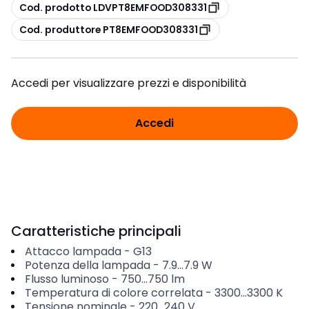
copia
Cod. prodotto LDVPT8EMFOOD308331
copia
Cod. produttore PT8EMFOOD308331
Accedi per visualizzare prezzi e disponibilità
Accedi
Caratteristiche principali
Attacco lampada
-
G13
Potenza della lampada
-
7.9...7.9
W
Flusso luminoso
-
750...750
lm
Temperatura di colore correlata
-
3300...3300
K
Tensione nominale
-
220...240
V