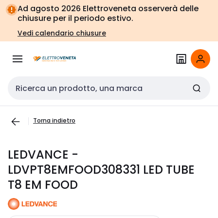
Vai alla
Vai
Ad agosto 2026 Elettroveneta osserverà delle
navigazione
alla
chiusure per il periodo estivo.
pagina
Vedi calendario chiusure
Cerca input
Torna indietro
LEDVANCE -
LDVPT8EMFOOD308331 LED TUBE
T8 EM FOOD