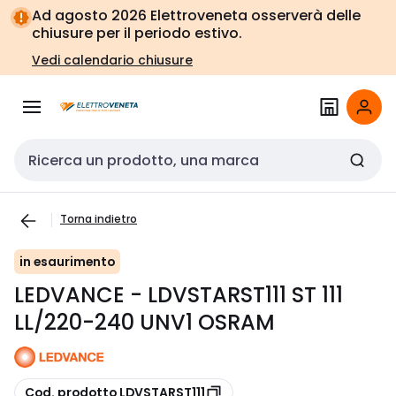
Vai alla
Vai
Ad agosto 2026 Elettroveneta osserverà delle
navigazione
alla
chiusure per il periodo estivo.
pagina
Vedi calendario chiusure
Cerca input
Torna indietro
in esaurimento
LEDVANCE - LDVSTARST111 ST 111
LL/220-240 UNV1 OSRAM
copia
Cod. prodotto LDVSTARST111