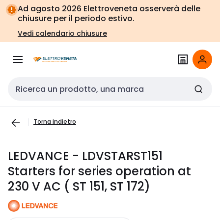
Vai alla
Vai
Ad agosto 2026 Elettroveneta osserverà delle
navigazione
alla
chiusure per il periodo estivo.
pagina
Vedi calendario chiusure
Cerca input
Torna indietro
LEDVANCE - LDVSTARST151
Starters for series operation at
230 V AC ( ST 151, ST 172)