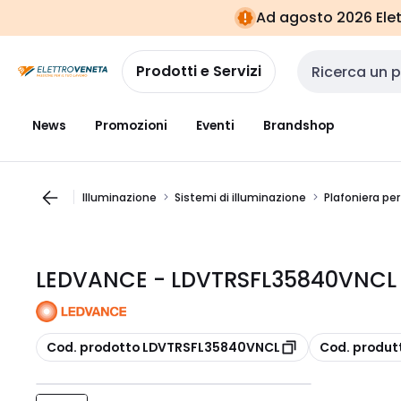
Vai alla
Vai
Ad agosto 2026 Elett
navigazione
alla
pagina
Prodotti e Servizi
Cerca input
News
Promozioni
Eventi
Brandshop
Illuminazione
Sistemi di illuminazione
Plafoniera per
LEDVANCE - LDVTRSFL35840VNCL 
copia
copia
Cod. prodotto LDVTRSFL35840VNCL
Cod. produt