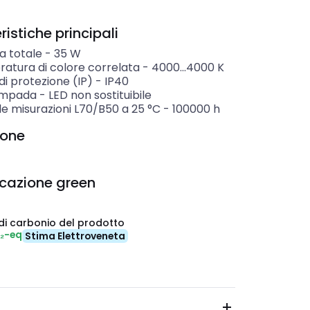
istiche principali
a totale
-
35
W
atura di colore correlata
-
4000...4000
K
i protezione (IP)
-
IP40
ampada
-
LED non sostituibile
ile misurazioni L70/B50 a 25 °C
-
100000
h
ione
icazione green
di carbonio del prodotto
O₂-eq
Stima Elettroveneta