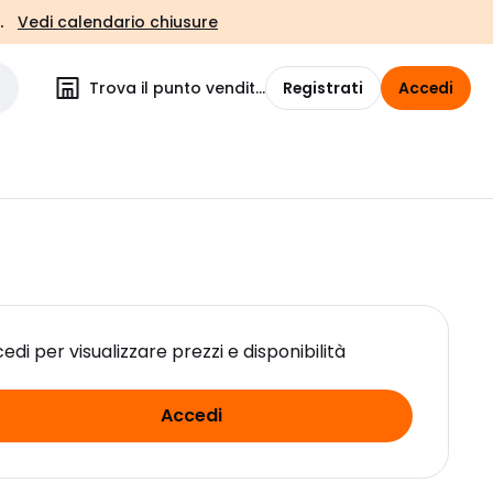
.
Vedi calendario chiusure
Trova il punto vendita
Registrati
Accedi
edi per visualizzare prezzi e disponibilità
Accedi