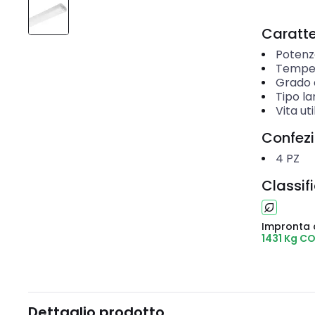
Caratter
Potenz
Temper
Grado d
Tipo l
Vita ut
Confez
4
PZ
Classif
Impronta 
1431 Kg C
Dettaglio prodotto