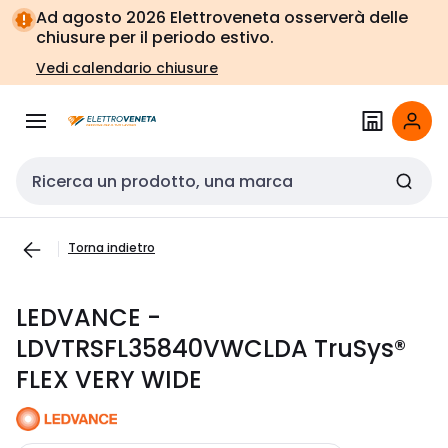
Vai alla
Vai
Ad agosto 2026 Elettroveneta osserverà delle
navigazione
alla
chiusure per il periodo estivo.
pagina
Vedi calendario chiusure
Cerca input
Torna indietro
LEDVANCE -
LDVTRSFL35840VWCLDA TruSys®
FLEX VERY WIDE