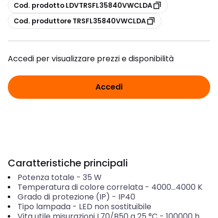
copia
Cod. prodotto LDVTRSFL35840VWCLDA
copia
Cod. produttore TRSFL35840VWCLDA
Accedi per visualizzare prezzi e disponibilità
Accedi
Caratteristiche principali
Potenza totale
-
35
W
Temperatura di colore correlata
-
4000...4000
K
Grado di protezione (IP)
-
IP40
Tipo lampada
-
LED non sostituibile
Vita utile misurazioni L70/B50 a 25 °C
-
100000
h