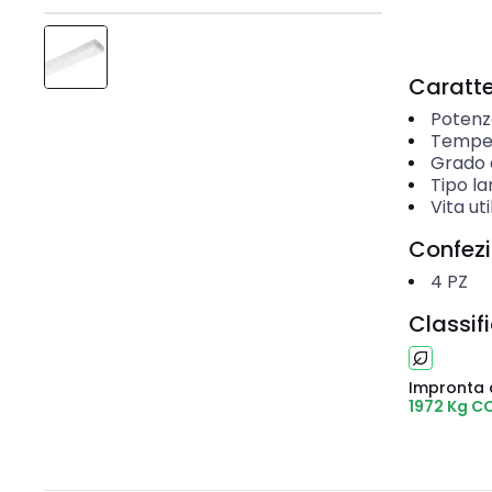
Caratter
Potenz
Temper
Grado d
Tipo l
Vita ut
Confez
4
PZ
Classif
Impronta 
1972 Kg C