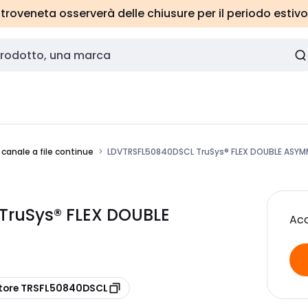
roveneta osserverà delle chiusure per il periodo estivo
 canale a file continue
LDVTRSFL50840DSCL TruSys® FLEX DOUBLE ASYM
TruSys® FLEX DOUBLE
Acc
tore TRSFL50840DSCL