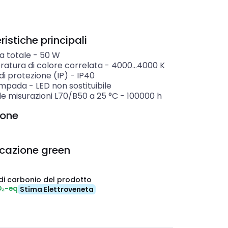
istiche principali
a totale
-
50
W
atura di colore correlata
-
4000...4000
K
i protezione (IP)
-
IP40
ampada
-
LED non sostituibile
ile misurazioni L70/B50 a 25 °C
-
100000
h
ione
icazione green
di carbonio del prodotto
O₂-eq
Stima Elettroveneta