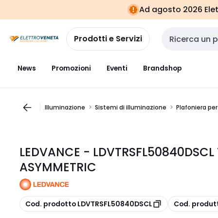
Vai alla
Vai
Ad agosto 2026 Elett
navigazione
alla
pagina
Prodotti e Servizi
Cerca input
News
Promozioni
Eventi
Brandshop
Illuminazione
Sistemi di illuminazione
Plafoniera per
LEDVANCE - LDVTRSFL50840DSCL 
ASYMMETRIC
copia
copia
Cod. prodotto LDVTRSFL50840DSCL
Cod. produt