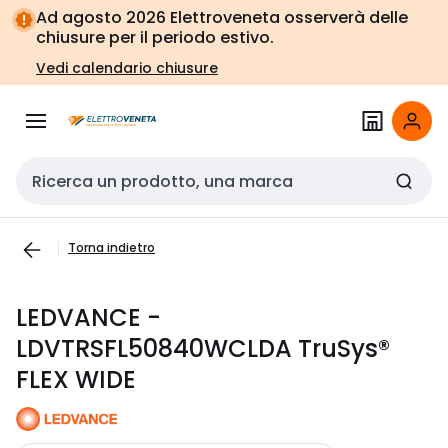
Vai alla
Vai
Ad agosto 2026 Elettroveneta osserverà delle
navigazione
alla
chiusure per il periodo estivo.
pagina
Vedi calendario chiusure
Cerca input
Torna indietro
LEDVANCE -
LDVTRSFL50840WCLDA TruSys®
FLEX WIDE