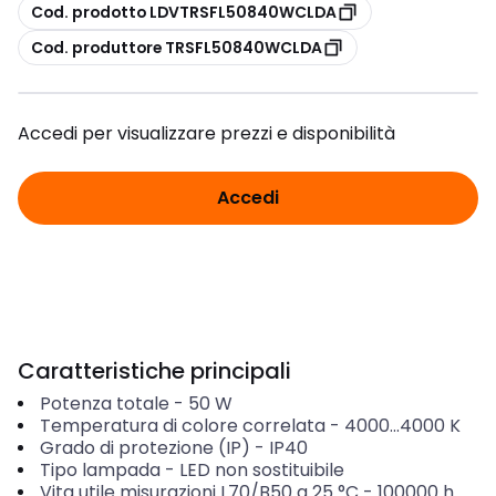
copia
Cod. prodotto LDVTRSFL50840WCLDA
copia
Cod. produttore TRSFL50840WCLDA
Accedi per visualizzare prezzi e disponibilità
Accedi
Caratteristiche principali
Potenza totale
-
50
W
Temperatura di colore correlata
-
4000...4000
K
Grado di protezione (IP)
-
IP40
Tipo lampada
-
LED non sostituibile
Vita utile misurazioni L70/B50 a 25 °C
-
100000
h