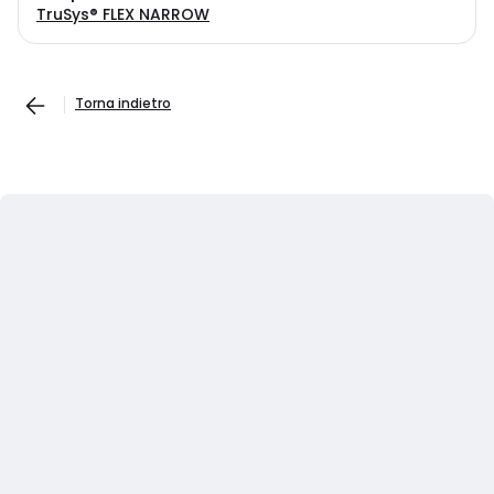
TruSys® FLEX NARROW
Torna indietro