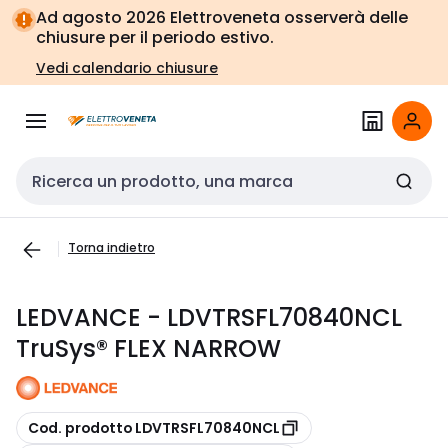
Vai alla
Vai
Ad agosto 2026 Elettroveneta osserverà delle
navigazione
alla
chiusure per il periodo estivo.
pagina
Vedi calendario chiusure
Cerca input
Torna indietro
LEDVANCE - LDVTRSFL70840NCL
TruSys® FLEX NARROW
copia
Cod. prodotto LDVTRSFL70840NCL