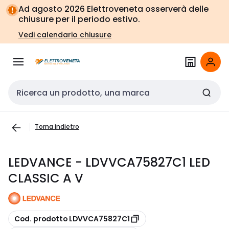
Vai alla
Vai
Ad agosto 2026 Elettroveneta osserverà delle
navigazione
alla
chiusure per il periodo estivo.
pagina
Vedi calendario chiusure
Cerca input
Torna indietro
LEDVANCE - LDVVCA75827C1 LED
CLASSIC A V
copia
Cod. prodotto LDVVCA75827C1