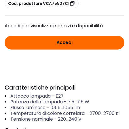
copia
Cod. produttore VCA75827C1
Accedi per visualizzare prezzi e disponibilità
Accedi
Caratteristiche principali
Attacco lampada
-
E27
Potenza della lampada
-
7.5...7.5
W
Flusso luminoso
-
1055...1055
lm
Temperatura di colore correlata
-
2700...2700
K
Tensione nominale
-
220...240
V