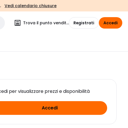
.
Vedi calendario chiusure
Trova il punto vendita
Registrati
Accedi
edi per visualizzare prezzi e disponibilità
Accedi