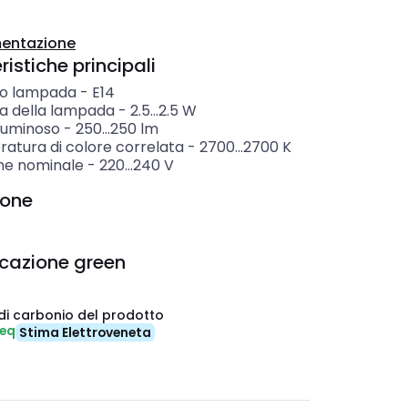
entazione
istiche principali
o lampada
-
E14
a della lampada
-
2.5...2.5
W
 luminoso
-
250...250
lm
atura di colore correlata
-
2700...2700
K
ne nominale
-
220...240
V
ione
icazione green
di carbonio del prodotto
-eq
Stima Elettroveneta