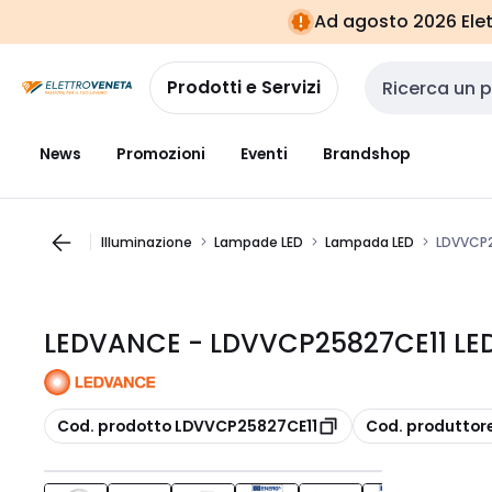
Vai alla
Vai
Ad agosto 2026 Elett
navigazione
alla
pagina
Prodotti e Servizi
Cerca input
News
Promozioni
Eventi
Brandshop
Illuminazione
Lampade LED
Lampada LED
LDVVCP2
LEDVANCE - LDVVCP25827CE11 LED
copia
copia
Cod. prodotto LDVVCP25827CE11
Cod. produttor