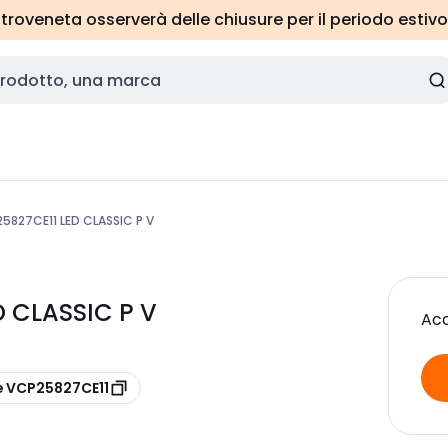
roveneta osserverà delle chiusure per il periodo estivo
5827CE11 LED CLASSIC P V
 CLASSIC P V
Acc
e VCP25827CE11