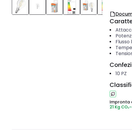
Docum
Caratter
Attacc
Potenz
Flusso
Temper
Tensio
Confez
10
PZ
Classif
Impronta 
21 Kg CO₂