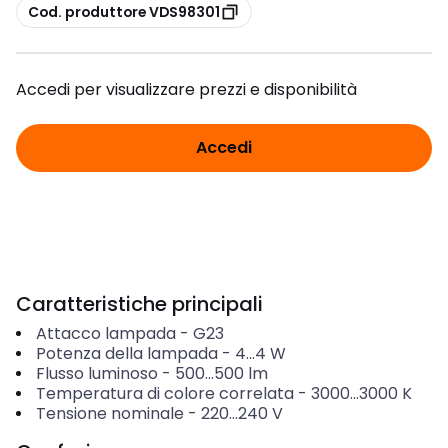
copia
Cod. produttore VDS98301
Accedi per visualizzare prezzi e disponibilità
Accedi
Caratteristiche principali
Attacco lampada
-
G23
Potenza della lampada
-
4...4
W
Flusso luminoso
-
500...500
lm
Temperatura di colore correlata
-
3000...3000
K
Tensione nominale
-
220...240
V