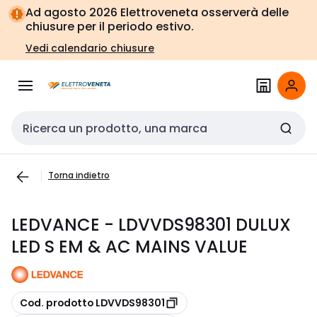
Vai alla
Vai
Ad agosto 2026 Elettroveneta osserverà delle
navigazione
alla
chiusure per il periodo estivo.
pagina
Vedi calendario chiusure
Cerca input
Torna indietro
LEDVANCE - LDVVDS98301 DULUX
LED S EM & AC MAINS VALUE
copia
Cod. prodotto LDVVDS98301