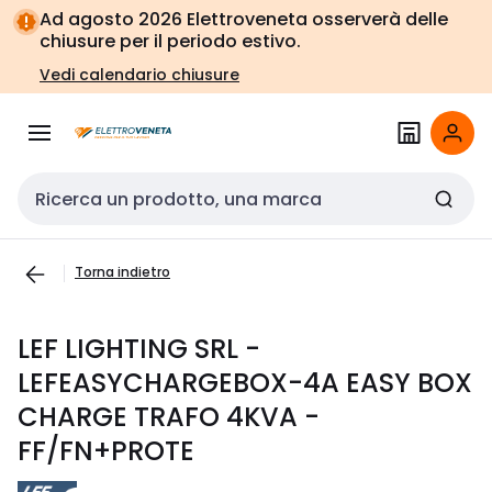
Vai alla
Vai
Ad agosto 2026 Elettroveneta osserverà delle
navigazione
alla
chiusure per il periodo estivo.
pagina
Vedi calendario chiusure
Cerca input
Torna indietro
LEF LIGHTING SRL -
LEFEASYCHARGEBOX-4A EASY BOX
CHARGE TRAFO 4KVA -
FF/FN+PROTE