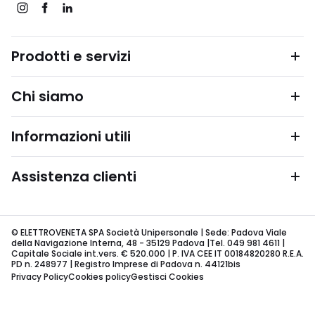
Prodotti e servizi
Chi siamo
Informazioni utili
Assistenza clienti
© ELETTROVENETA SPA Società Unipersonale | Sede: Padova Viale
della Navigazione Interna, 48 - 35129 Padova |Tel. 049 981 4611 |
Capitale Sociale int.vers. € 520.000 | P. IVA CEE IT 00184820280 R.E.A.
PD n. 248977 | Registro Imprese di Padova n. 44121bis
Privacy Policy
Cookies policy
Gestisci Cookies