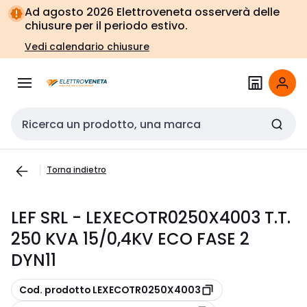
Vai alla
Vai
Ad agosto 2026 Elettroveneta osserverà delle
navigazione
alla
chiusure per il periodo estivo.
pagina
Vedi calendario chiusure
Cerca input
Torna indietro
LEF SRL - LEXECOTR0250X4003 T.T.
250 KVA 15/0,4KV ECO FASE 2
DYN11
copia
Cod. prodotto LEXECOTR0250X4003