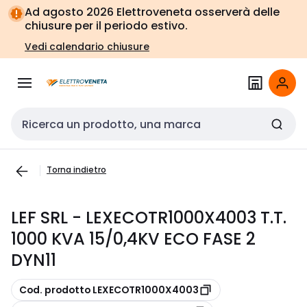
Vai alla
Vai
Ad agosto 2026 Elettroveneta osserverà delle
navigazione
alla
chiusure per il periodo estivo.
pagina
Vedi calendario chiusure
Cerca input
Torna indietro
LEF SRL - LEXECOTR1000X4003 T.T.
1000 KVA 15/0,4KV ECO FASE 2
DYN11
copia
Cod. prodotto LEXECOTR1000X4003