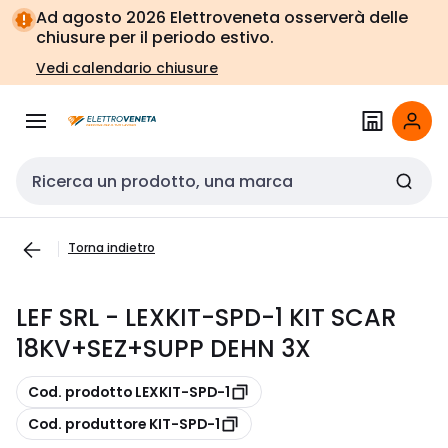
Vai alla
Vai
Ad agosto 2026 Elettroveneta osserverà delle
navigazione
alla
chiusure per il periodo estivo.
pagina
Vedi calendario chiusure
Cerca input
Torna indietro
LEF SRL - LEXKIT-SPD-1 KIT SCAR
18KV+SEZ+SUPP DEHN 3X
copia
Cod. prodotto LEXKIT-SPD-1
copia
Cod. produttore KIT-SPD-1