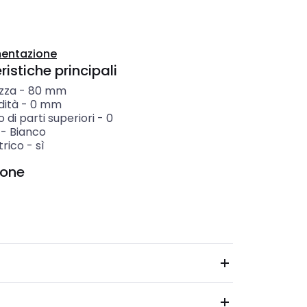
entazione
istiche principali
zza
-
80
mm
dità
-
0
mm
di parti superiori
-
0
-
Bianco
rico
-
sì
ione