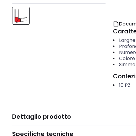
Docum
Caratter
Larghe
Profon
Numero 
Colore
Simmet
Confez
10
PZ
Dettaglio prodotto
Specifiche tecniche