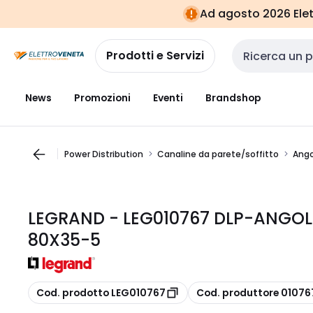
Vai alla
Vai
Ad agosto 2026 Elett
navigazione
alla
pagina
Prodotti e Servizi
Cerca input
News
Promozioni
Eventi
Brandshop
Power Distribution
Canaline da parete/soffitto
Ango
LEGRAND - LEG010767 DLP-ANGOLO
80X35-5
copia
copia
Cod. prodotto LEG010767
Cod. produttore 01076