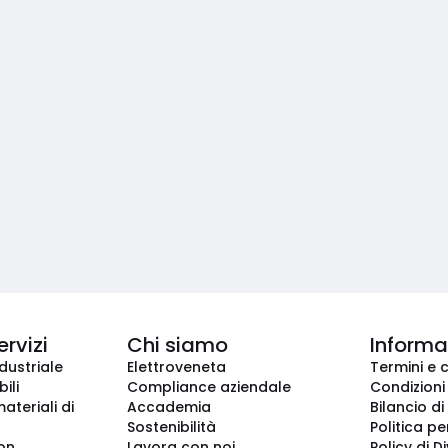
ervizi
Chi siamo
Informaz
dustriale
Elettroveneta
Termini e 
ili
Compliance aziendale
Condizioni
ateriali di
Accademia
Bilancio di
Sostenibilità
Politica pe
ion
Lavora con noi
Policy di D